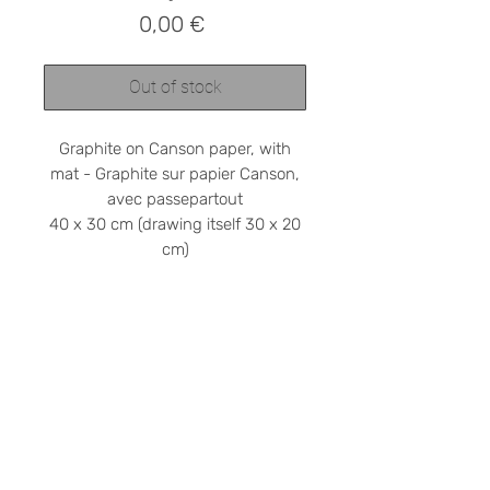
Prix
0,00 €
Out of stock
Graphite on Canson paper, with
mat - Graphite sur papier Canson,
avec passepartout
40 x 30 cm (drawing itself 30 x 20
cm)
Shipping cost on request
Please contact me at
stephanieledroit.info@gmail.com
Pick up (free)
At 59 Rivoli, 59 rue de Rivoli, 75001
Paris