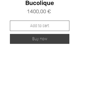
Bucolique
Prix
1 400,00 €
Add to cart
Buy now
Acrylique sur toile 100 x 80 cm
P
olitique de confidentialité
Conditions générales de vente
Mentions légales
© 2021 by Stéphanie Ledroit. All rights reserved