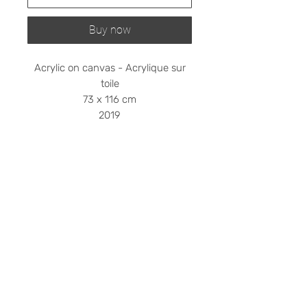
Buy now
Acrylic on canvas - Acrylique sur
toile
73 x 116 cm
2019
Shipping cost on request
Please contact me at
stephanieledroit.info@gmail.com
Pick up (free)
At 59 Rivoli, 59 rue de Rivoli, 75001
Paris
P
olitique de confidentialité
Conditions générales de vente
Mentions légales