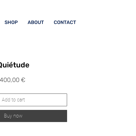
SHOP
ABOUT
CONTACT
Quiétude
Prix
400,00 €
Add to cart
Buy now